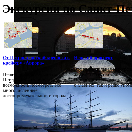
Экскурсии по Санкт-Пе
От Петропаловской крепости к
Невский проспект
крейсеру «Аврора»
Это увлекательная экскурси
Пешеходные экскурсии по
жителей и гостей Санкт-
Петербургу – отличная
Петербурга. Она рассказыва
возможность посмотреть все
о главных, так и редко упоми
многочисленные
достопримечательности города. ...