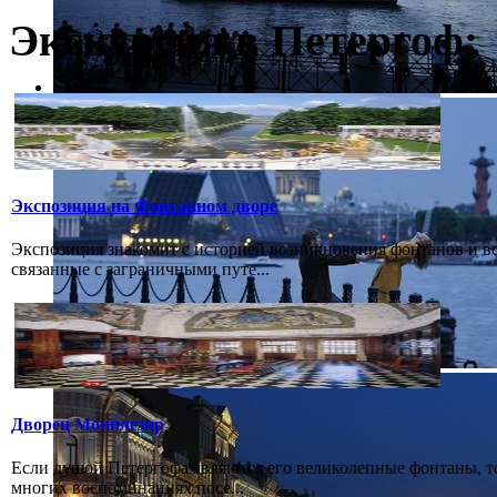
Экскурсия в Петергоф:
Экспозиция на Фонтанном дворе
Экспозиция знакомит с историей возникновения фонтанов и в
связанные с заграничными путе...
Дворец Монплезир
Если душой Петергофа являются его великолепные фонтаны, т
многих воспоминаниях посе...