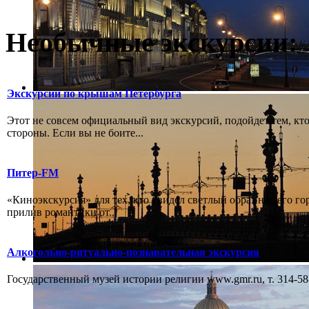
Необычные экскурсии:
Экскурсии по крышам Петербурга
Этот не совсем официальный вид экскурсий, подойдет тем, кто
стороны. Если вы не боите...
Питер-FM
«Киноэкскурсия» для тех, кто увидел светлый образ нашего го
прилив романтики от...
Алкогольно-ритуально-познавательная экскурсия
Государственный музей истории религии www.gmr.ru, т. 314-58-