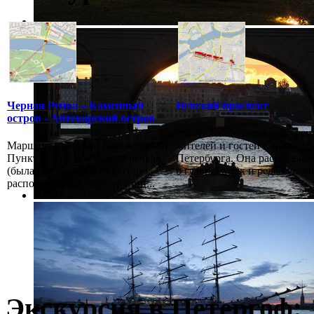
Черная Речка – Каменный
Невский проспект
остров - Аптекарский остров
Это увлекательная экскурси
Маршрут прогулки начинается от
жителей и гостей Санкт-
Пункт №1 ст. м. «Черная речка»
Петербурга. Она рассказыва
(была построена в 1982 году),
о главных, так и редко упоми
расположенной на углу улиц...
Экскурсия в Петергоф: