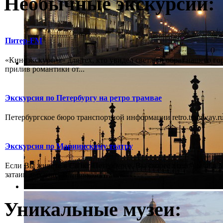
Необычные экскурсии:
Питер-FM
«Киноэкскурсия» для тех, кто увидел светлый образ нашего го
прилив романтики от...
Экскурсия по Петербургу на ретро трамвае
Петербургское бюро транспортной информации retro.tramway.ru,
Экскурсия по Мариинскому театру
Если Вы живёте в Санкт-Петербурге, Вы скорее всего были в М
затаив дыхание, В...
Уникальные музеи: