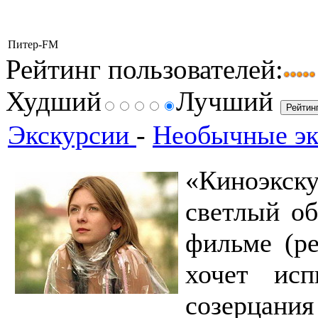
Питер-FM
Рейтинг пользователей:
Худший
Лучший
Экскурсии
-
Необычные эк
«Киноэкск
светлый об
фильме (р
хочет ис
созерцан