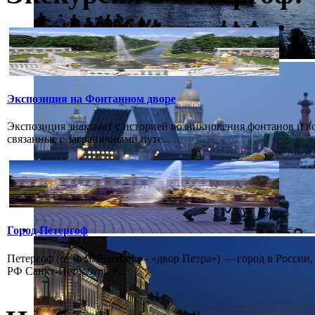
Экспозиция на Фонтанном дворе
Экспозиция знакомит с историей возникновения фонтанов и в
связанные с заграничными путе...
Город Петергоф
Петергоф (от нем. Peterhof — «двор Петра») — город в России
РФ Санкт-Петербург. Р...