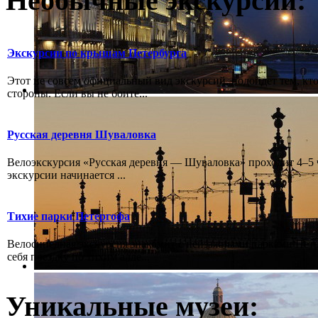
Необычные экскурсии:
Экскурсии по крышам Петербурга
Этот не совсем официальный вид экскурсий, подойдет тем, кто
стороны. Если вы не боите...
Русская деревня Шуваловка
Велоэкскурсия «Русская деревня — Шуваловка» проходит 4–5 ч
экскурсии начинается ...
Тихие парки Петергофа
Велосипедная экскурсия знакомит с пейзажными парками Пет
себя поездку по тихим алле...
Уникальные музеи: