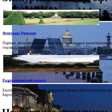
Фонтаны Римские
Парные двухступенчатые фонтаны, отделанные различными пор
гирлянд, венков и маскаронов...
Екатерининский корпус
Екатерининский корпус – парадный дворец для проведения при
Бартоломео Франческо Р...