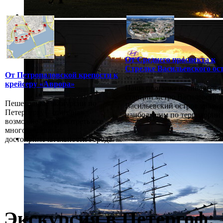
От Среднего проспекта к
Стрелке Васильевского ос
От Петропаловской крепости к
крейсеру «Аврора»
Наша прогулка начинается о
станции метро Василеостров
Пешеходные экскурсии по
Васильевский остров являет
Петербургу – отличная
наибольшим по территории в
возможность посмотреть все
многочисленные
достопримечательности города. ...
Экскурсия в Петергоф: