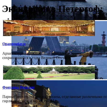
Экскурсия в Петергоф:
Ораниенбаум
Архитектурно-ландшафтный комплекс «Ораниенбаум» – уникал
сохранившийся в годы Великой Отечес...
Фонтаны Римские
Парные двухступенчатые фонтаны, отделанные различными пор
гирлянд, венков и маскаронов...