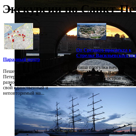
Экскурсии по Санкт-Пе
От Среднего проспекта к
Стрелке Васильевского ос
Парадный центр
Наша прогулка начинается о
Пешеходные экскурсии по Санкт-
станции метро Василеостров
Петербургу настолько
Васильевский остров являет
разнообразны, что каждый найдёт
наибольшим по территории в
свой единственный и
неповторимый ма...