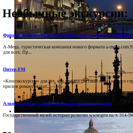
Необычные экскурсии:
Фирмы, организующие нестандартные экскурсии по Петерб
А-Mega, туристическая компания нового формата a-mega.com 92
для всех. Пр...
Питер-FM
«Киноэкскурсия» для тех, кто увидел светлый образ нашего го
прилив романтики от...
Алкогольно-ритуально-познавательная экскурсия
Государственный музей истории религии www.gmr.ru, т. 314-58-