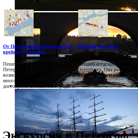
От Петропаловской крепости к
Невский проспект
крейсеру «Аврора»
Это увлекательная экскурси
Пешеходные экскурсии по
жителей и гостей Санкт-
Петербургу – отличная
Петербурга. Она рассказыва
возможность посмотреть все
о главных, так и редко упоми
многочисленные
достопримечательности города. ...
Экскурсия в Петергоф: