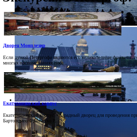
Дворец Монплезир
Если душой Петергофа являются его великолепные фонтаны, т
многих воспоминаниях посе...
Екатерининский корпус
Екатерининский корпус – парадный дворец для проведения при
Бартоломео Франческо Р...