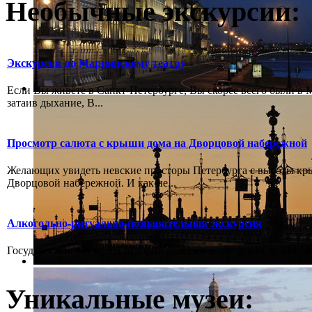
Необычные экскурсии:
Экскурсия по Мариинскому театру
Если Вы живёте в Санкт-Петербурге, Вы скорее всего были в М
затаив дыхание, В...
Просмотр салюта с крыши дома на Дворцовой набережной
Желающих увидеть невские просторы Петербурга с высоты к
Дворцовой набережной. И как не...
Алкогольно-ритуально-познавательная экскурсия
Государственный музей истории религии www.gmr.ru, т. 314-58-
Уникальные музеи: