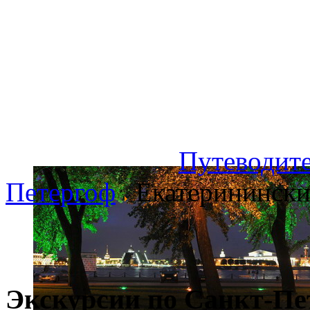
Путеводите
Петергоф
Екатеринински
Экскурсии по Санкт-Пе