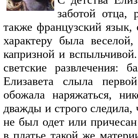
заботой отца, 
также французский язык, 
характеру была веселой
капризной и вспыльчивой.
светские развлечения: б
Елизавета слыла первой
обожала наряжаться, ник
дважды и строго следила,
не был одет или причесан
в платье такой же матери