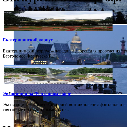
Екатерининский корпус
Екатерининский корпус – парадный дворец для проведения при
Бартоломео Франческо Р...
Экспозиция на Фонтанном дворе
Экспозиция знакомит с историей возникновения фонтанов и в
связанные с заграничными путе...