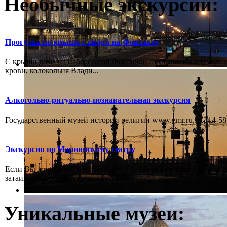
Необычные экскурсии:
Прогулка по крыше с видом на Фонтанку
С крыши дома на набережной Фонтанки открывается изумитель
крови, колокольня Влади...
Алкогольно-ритуально-познавательная экскурсия
Государственный музей истории религии www.gmr.ru, т. 314-58-
Экскурсия по Мариинскому театру
Если Вы живёте в Санкт-Петербурге, Вы скорее всего были в М
затаив дыхание, В...
Уникальные музеи: