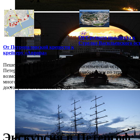
От Среднего проспекта к
Стрелке Васильевского ос
От Петропаловской крепости к
крейсеру «Аврора»
Наша прогулка начинается о
станции метро Василеостров
Пешеходные экскурсии по
Васильевский остров являет
Петербургу – отличная
наибольшим по территории в
возможность посмотреть все
многочисленные
достопримечательности города. ...
Экскурсия в Петергоф: