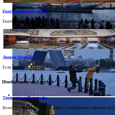
Екатерининский корпус
Екатерининский корпус – парадный дворец для проведения при
Дворец Монплезир
Если душой Петергофа являются его великолепные фонтаны, то
Необычные экскурсии:
Тихие парки Петергофа
Велосипедная экскурсия знакомит с пейзажными парками Петро