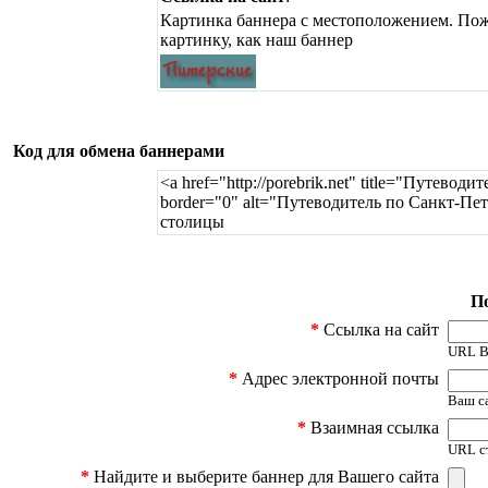
Картинка баннера с местоположением. Пож
картинку, как наш баннер
Код для обмена баннерами
<a href="http://porebrik.net" title="Путеводи
border="0" alt="Путеводитель по Санкт-Пе
столицы
По
*
Ссылка на сайт
URL Ва
*
Адрес электронной почты
Ваш с
*
Взаимная ссылка
URL ст
*
Найдите и выберите баннер для Вашего сайта