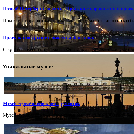
Познай Петербург с высоты. Прыжки с парашютом и прогу
Прыжки с парашютом - уникальная возможность испытать себя.
Прогулка по крыше с видом на Фонтанку
С крыши дома на набережной Фонтанки открывается изумитель
Уникальные музеи:
Музей музыкальных инструментов
Музей музыкальных инструментов был открыт в 1900 году бар