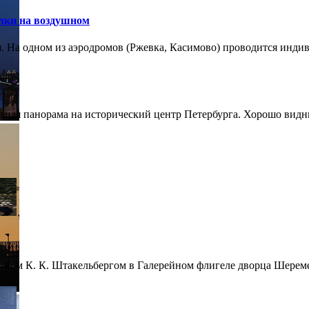
лки на воздушном
 На одном из аэродромов (Ржевка, Касимово) проводится индиви
ная панорама на исторический центр Петербурга. Хорошо видны
оном К. К. Штакельбергом в Галерейном флигеле дворца Шереме