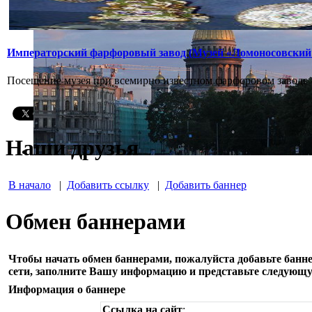
Императорский фарфоровый завод (Музей «Ломоносовский
Посещение музея при всемирно известном фарфоровом заводе 
Наши друзья
В начало
|
Добавить ссылку
|
Добавить баннер
Обмен баннерами
Чтобы начать обмен баннерами, пожалуйста добавьте банне
сети, заполните Вашу информацию и представьте следующ
Информация о баннере
Ссылка на сайт
: