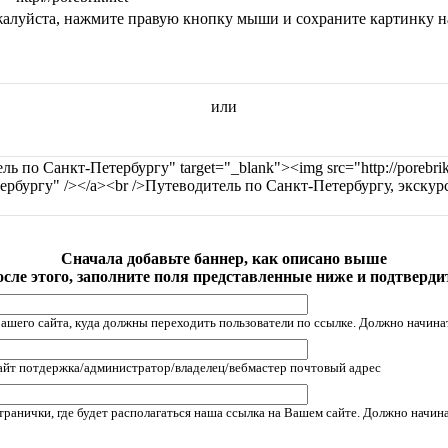
алуйста, нажмите правую кнопку мыши и сохраните картинку на
или
тель по Санкт-Петербургу" target="_blank"><img src="http://porebrik.
тербургу" /></a><br />Путеводитель по Санкт-Петербургу, экску
Сначала добавьте баннер, как описано выше
сле этого, заполните поля представленные ниже и подтверди
шего сайта, куда должны переходить пользователи по ссылке. Должно начинать
айт потдержка/администратор/владелец/вебмастер почтовый адрес
ранички, где будет располагаться наша ссылка на Вашем сайте. Должно начинат