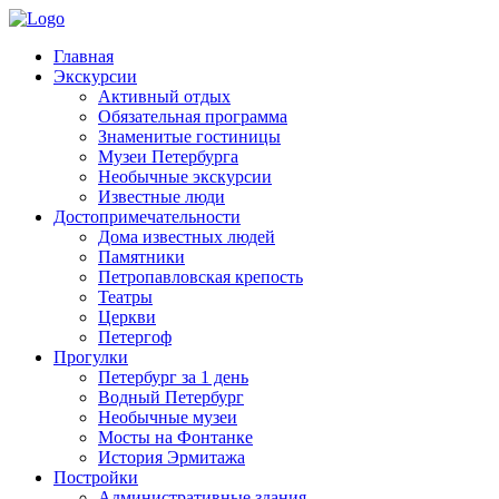
Главная
Экскурсии
Активный отдых
Обязательная программа
Знаменитые гостиницы
Музеи Петербурга
Необычные экскурсии
Известные люди
Достопримечательности
Дома известных людей
Памятники
Петропавловская крепость
Театры
Церкви
Петергоф
Прогулки
Петербург за 1 день
Водный Петербург
Необычные музеи
Мосты на Фонтанке
История Эрмитажа
Постройки
Административные здания