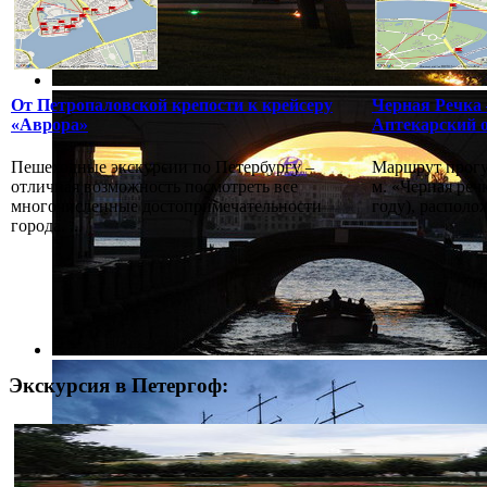
От Петропаловской крепости к крейсеру
Черная Речка 
«Аврора»
Аптекарский 
Пешеходные экскурсии по Петербургу –
Маршрут прогу
отличная возможность посмотреть все
м. «Черная реч
многочисленные достопримечательности
году), располо
города. ...
Экскурсия в Петергоф: