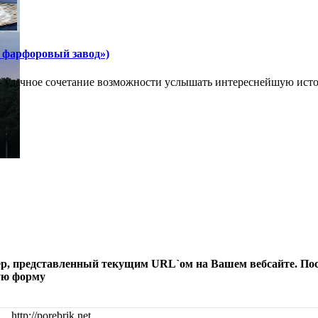
 фарфоровый завод»)
- удачное сочетание возможности услышать интереснейшую исто
р, представленный текущим URL`ом на Вашем вебсайте. Посл
ую форму
http://porebrik.net