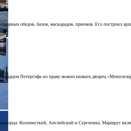
дворных обедов, балов, маскарадов, приемов. Его построил архи
 сердцем Петергофа по праву можно назвать дворец «Монплезир
дворца: Колонисткий, Английский и Сергиевка. Маршрут включа