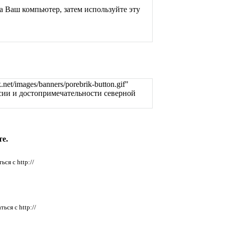
 Ваш компьютер, затем используйте эту
net/images/banners/porebrik-button.gif"
рсии и достопримечательности северной
те.
ся с http://
ься с http://