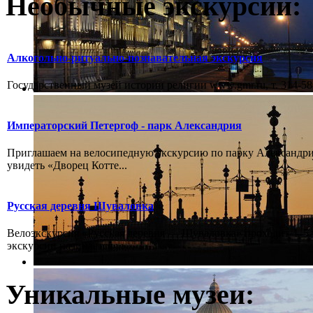
Необычные экскурсии:
Алкогольно-ритуально-познавательная экскурсия
Государственный музей истории религии www.gmr.ru, т. 314-58-
Императорский Петергоф - парк Александрия
Приглашаем на велосипедную экскурсию по парку Александрия
увидеть «Дворец Котте...
Русская деревня Шуваловка
Велоэкскурсия «Русская деревня — Шуваловка» проходит 4–5 ч
экскурсии начинается ...
Уникальные музеи: