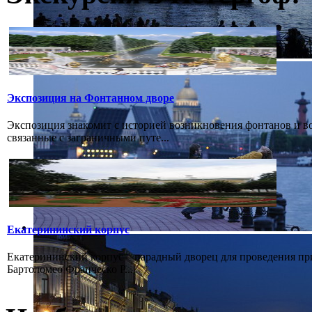
Экспозиция на Фонтанном дворе
Экспозиция знакомит с историей возникновения фонтанов и в
связанные с заграничными путе...
Екатерининский корпус
Екатерининский корпус – парадный дворец для проведения при
Бартоломео Франческо Р...