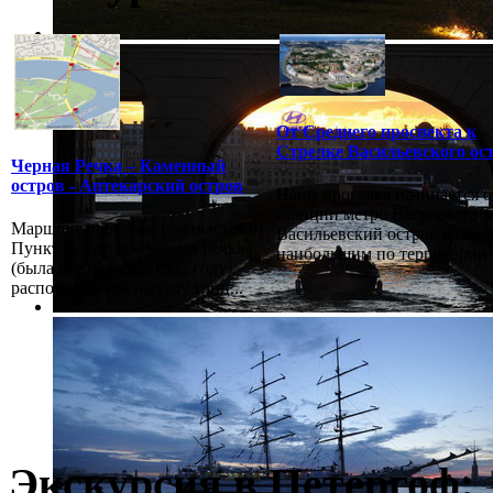
От Среднего проспекта к
Стрелке Васильевского ос
Черная Речка – Каменный
остров - Аптекарский остров
Наша прогулка начинается о
станции метро Василеостров
Маршрут прогулки начинается от
Васильевский остров являет
Пункт №1 ст. м. «Черная речка»
наибольшим по территории в
(была построена в 1982 году),
расположенной на углу улиц...
Экскурсия в Петергоф: