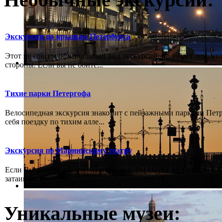
Экскурсии по крышам Петербурга
Этот не совсем официальный вид экскурсий, подойдет тем, кто
стороны. Если вы не боите...
Тихие парки Петергофа
Велосипедная экскурсия знакомит с пейзажными парками Пет
себя поездку по тихим алле...
Экскурсия по Мариинскому театру
Если Вы живёте в Санкт-Петербурге, Вы скорее всего были в М
затаив дыхание, В...
Уникальные музеи: