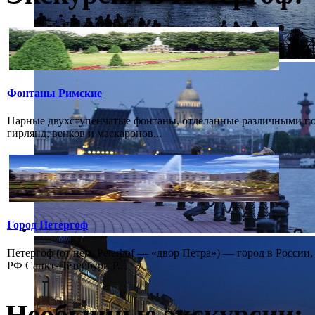
Фонтаны Римские
Парные двухступенчатые фонтаны, отделанные различными пор
гирлянд, венков и маскаронов...
Город Петергоф
Петергоф (от нем. Peterhof — «двор Петра») — город в России
РФ Санкт-Петербург. Р...
Необычные экскурсии: