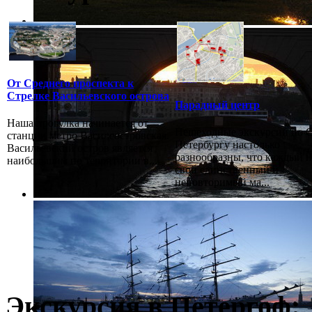
От Среднего проспекта к
Стрелке Васильевского острова
Парадный центр
Наша прогулка начинается от
Пешеходные экскурсии по С
станции метро Василеостровская.
Петербургу настолько
Васильевский остров является
разнообразны, что каждый 
наибольшим по территории в...
свой единственный и
неповторимый ма...
Экскурсия в Петергоф: