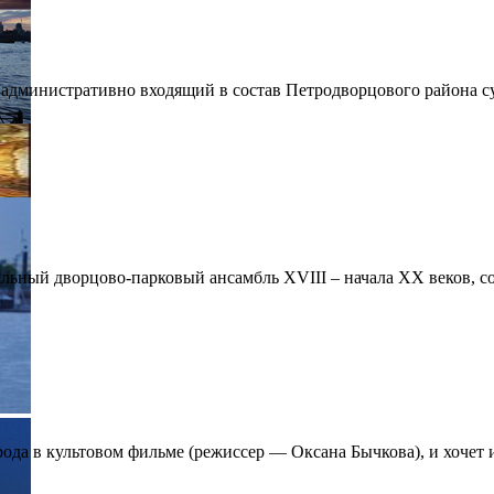
, административно входящий в состав Петродворцового района су
ный дворцово-парковый ансамбль XVIII – начала XX веков, со
рода в культовом фильме (режиссер — Оксана Бычкова), и хочет 