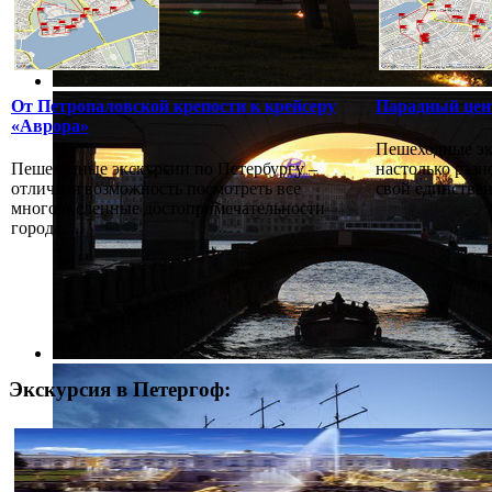
От Петропаловской крепости к крейсеру
Парадный цен
«Аврора»
Пешеходные эк
Пешеходные экскурсии по Петербургу –
настолько разн
отличная возможность посмотреть все
свой единстве
многочисленные достопримечательности
города. ...
Экскурсия в Петергоф: