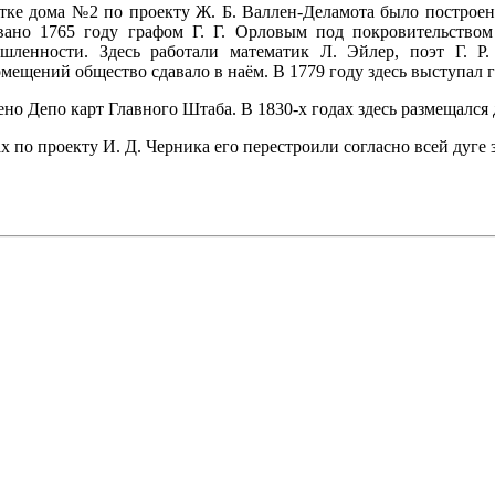
стке дома №2 по проекту Ж. Б. Валлен-Деламота было построе
ано 1765 году графом Г. Г. Орловым под покровительством
шленности. Здесь работали математик Л. Эйлер, поэт Г. Р
мещений общество сдавало в наём. В 1779 году здесь выступал г
оено Депо карт Главного Штаба. В 1830-х годах здесь размещалс
х по проекту И. Д. Черника его перестроили согласно всей дуге