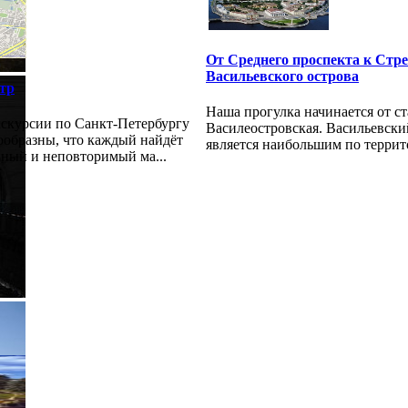
От Среднего проспекта к Стр
Васильевского острова
тр
Наша прогулка начинается от с
скурсии по Санкт-Петербургу
Василеостровская. Васильевски
ообразны, что каждый найдёт
является наибольшим по террито
нный и неповторимый ма...