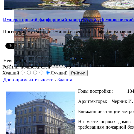
Императорский фарфоровый завод (Музей «Ломоносовский
Посещение музея при всемирно известном фарфоровом заводе 
Невский пр., 2
Рейтинг пользователей:
/ 0
Худший
Лучший
Достопримечательности
-
Здания
Годы постройки: 1845
Архитекторы: Черник И. 
Ближайшие станции метр
На месте первых домов 
требованиям пожарной без