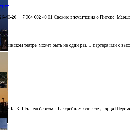
ургу
-40-20, + 7 904 602 40 01 Свежие впечатления о Питере. Маршру
риинском театре, может быть не один раз. С партера или с высот
оном К. К. Штакельбергом в Галерейном флигеле дворца Шереме