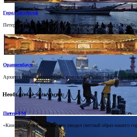
Город Петергоф
Петергоф (от нем. Peterhof — «двор Петра») — город в России
Ораниенбаум
Архитектурно-ландшафтный комплекс «Ораниенбаум» – уникаль
Необычные экскурсии:
Питер-FM
«Киноэкскурсия» для тех, кто увидел светлый образ нашего го