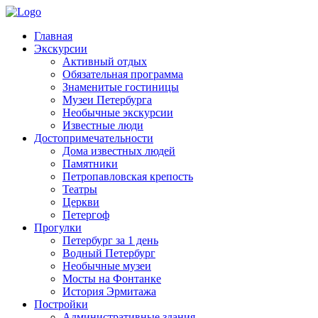
Главная
Экскурсии
Активный отдых
Обязательная программа
Знаменитые гостиницы
Музеи Петербурга
Необычные экскурсии
Известные люди
Достопримечательности
Дома известных людей
Памятники
Петропавловская крепость
Театры
Церкви
Петергоф
Прогулки
Петербург за 1 день
Водный Петербург
Необычные музеи
Мосты на Фонтанке
История Эрмитажа
Постройки
Административные здания