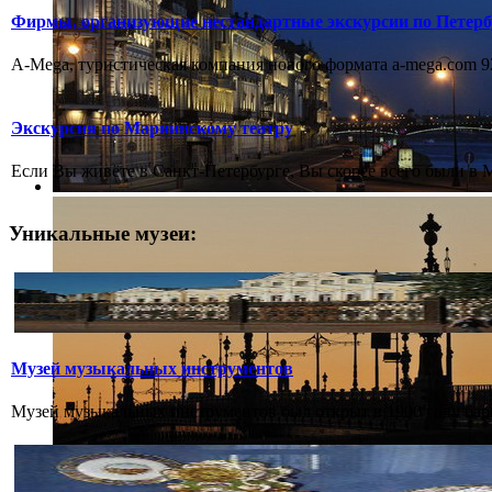
Фирмы, организующие нестандартные экскурсии по Петерб
А-Mega, туристическая компания нового формата a-mega.com 926
Экскурсия по Мариинскому театру
Если Вы живёте в Санкт-Петербурге, Вы скорее всего были в Ма
Уникальные музеи:
Музей музыкальных инструментов
Музей музыкальных инструментов был открыт в 1900 году бар