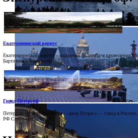
Екатерининский корпус
Екатерининский корпус – парадный дворец для проведения при
Бартоломео Франческо Р...
Город Петергоф
Петергоф (от нем. Peterhof — «двор Петра») — город в России
РФ Санкт-Петербург. Р...