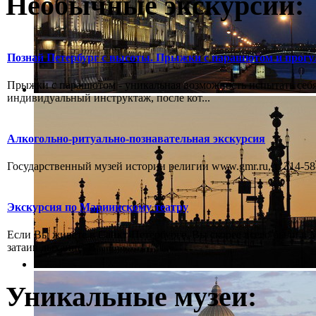
Необычные экскурсии:
Познай Петербург с высоты. Прыжки с парашютом и прогу
Прыжки с парашютом - уникальная возможность испытать себя
индивидуальный инструктаж, после кот...
Алкогольно-ритуально-познавательная экскурсия
Государственный музей истории религии www.gmr.ru, т. 314-58-
Экскурсия по Мариинскому театру
Если Вы живёте в Санкт-Петербурге, Вы скорее всего были в М
затаив дыхание, В...
Уникальные музеи: