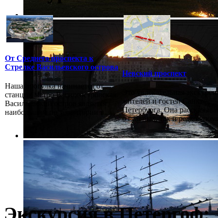
От Среднего проспекта к
Стрелке Васильевского острова
Невский проспект
Наша прогулка начинается от
Это увлекательная экскурси
станции метро Василеостровская.
жителей и гостей Санкт-
Васильевский остров является
Петербурга. Она рассказыва
наибольшим по территории в...
о главных, так и редко упоми
Экскурсия в Петергоф: