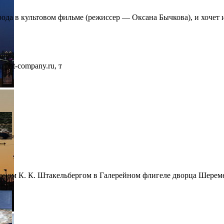
рода в культовом фильме (режиссер — Оксана Бычкова), и хочет 
 pbt-company.ru, т
оном К. К. Штакельбергом в Галерейном флигеле дворца Шереме