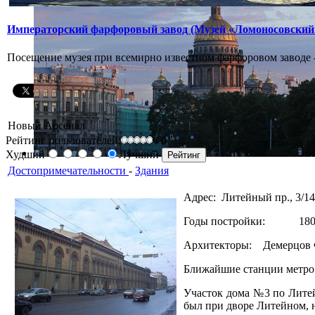
Императорский фарфоровый завод (Музей «Ломоносовский
Посещение музея при всемирно известном фарфоровом заводе 
Новый Арсенал
Рейтинг пользователей:
/ 0
Худший
Лучший
Достопримечательности
-
Здания
Адрес: Литейный пр., 3/14
Годы постройки: 180
Архитекторы: Демерцов 
Ближайшие станции метр
Участок дома №3 по Лите
был при дворе Литейном, н