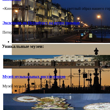
«Киноэкскурсия» для тех, кто увидел светлый образ нашего го
Экскурсия по Петербургу на ретро трамвае
Петербургское бюро транспортной информации retro.tramway.ru,
Уникальные музеи:
Музей музыкальных инструментов
Музей музыкальных инструментов был открыт в 1900 году бар