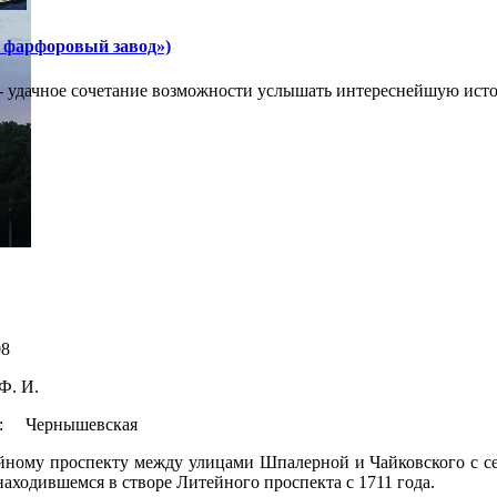
 фарфоровый завод»)
- удачное сочетание возможности услышать интереснейшую исто
8
Ф. И.
о: Чернышевская
йному проспекту между улицами Шпалерной и Чайковского с се
аходившемся в створе Литейного проспекта с 1711 года.