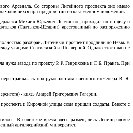
ового Арсенала. Со стороны Литейного проспекта оно имело
к, находившихся при предприятии на казарменном положении.
содержался Михаил Юрьевич Лермонтов, проходил он по делу о
 Салтыков (Салтыков-Щедрин), арестованный по распоряжению
 полностью разобран, Литейный проспект продлили до Невы. В
между улицами Сергиевской и Шпалерной. Однако этот план не
 нужд завода по проекту Р. Р. Генрихсена и Г. Б. Пранга. При
е перестраивалась под руководством военного инженера В. Я.
ерситета) - князь Андрей Григорьевич Гагарин.
о проспекта и Кирочной улицы сюда пришли солдаты. Вместе с
илось. В советское время здесь размещались Ленинградское
оенный артиллерийский университет.