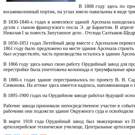
В 1808 году здесь по пр
восьмиколонный портик, на углах имело павильоны в виде три
В 1830-1840-х годах в комплексе зданий Арсенала находилас
дуэли с сыном французского посла Э. де Барантом. В апрел
Николая I за повесть Запутанное дело . Отсюда Салтыков-Щедр
В 1850-1851 годах Литейный двор вместе с Арсеналом переве
1861 году было предложено на месте здания Арсенала строит
был осуществлён, часть производства осталось в здании Арсен
В 1866 году здесь начал свою работу Орудийный завод для про
перестройке была уничтожена колоннада и триумфальные арки
В 1880-х годах здание перестраивалось по проекту В. В. Са
Симонова. На аттике здесь имеется надпись, напоминающая о
В 1895-1900 годах на Орудийном заводе работал будущий основ
Рабочие завода принимали непосредственное участие в событ
рабочими они подожгли здание Окружного суда и освободили 
В марте 1918 года Орудийный завод был эвакуирован из Пе
артиллерийское техническое училище, Центральные артиллери