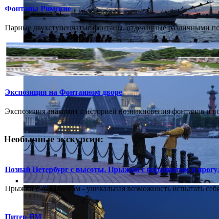
Фонтаны Римские
Парные двухступенчатые фонтаны, отделанные различными поро
Экспозиция на Фонтанном дворе
Экспозиция знакомит с историей возникновения фонтанов и во
Необычные экскурсии:
Познай Петербург с высоты. Прыжки с парашютом и прогу
Прыжки с парашютом - уникальная возможность испытать себя.
Питер-FM