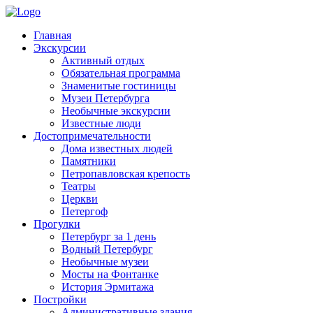
Главная
Экскурсии
Активный отдых
Обязательная программа
Знаменитые гостиницы
Музеи Петербурга
Необычные экскурсии
Известные люди
Достопримечательности
Дома известных людей
Памятники
Петропавловская крепость
Театры
Церкви
Петергоф
Прогулки
Петербург за 1 день
Водный Петербург
Необычные музеи
Мосты на Фонтанке
История Эрмитажа
Постройки
Административные здания