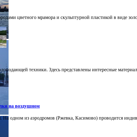
дами цветного мрамора и скульптурной пластикой в виде золот
доподающей техники. Здесь представлены интересные материалы
лки на воздушном
 На одном из аэродромов (Ржевка, Касимово) проводится индиви