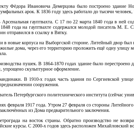
оекту Фёдора Ивановича Демерцова было построено здание Н
умфальных арок. К 1836 году здесь работало до тысячи челове
ь Арсенальная гауптвахта. С 17 по 22 марта 1840 года в ней 
е 1848 года на гауптвахте содержался молодой писатель М. Е.
ин отправился в ссылку в Вятку.
ли в новые корпуса на Выборгской стороне. Литейный двор был
ь жилые дома, через его территорию проложить ещё одну улицу 
ала.
изводства пушек. В 1864-1870 годах здание было перестроено для
, упрощено скульптурное оформление.
рандинаки. В 1910-х годах часть здания по Сергиевской улиц
 предназначении сооружения.
атель Петербургского политехнического института (сейчас унив
иях февраля 1917 года. Утром 27 февраля со стороны Литейног
заключённых из Дома предварительного заключения.
трограда на восток страны. Обратно производство не возврат
йские курсы. С 2000-х годов здесь расположен Михайловский в