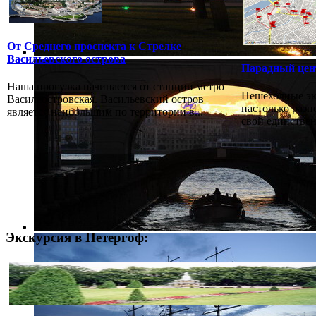
От Среднего проспекта к Стрелке
Васильевского острова
Парадный цен
Наша прогулка начинается от станции метро
Пешеходные эк
Василеостровская. Васильевский остров
настолько разн
является наибольшим по территории в...
свой единстве
Экскурсия в Петергоф: