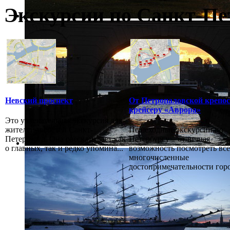
Экскурсии по Санкт-Пе
Невский проспект
От Петропаловской крепос
крейсеру «Аврора»
Это увлекательная экскурсия для
жителей и гостей Санкт-
Пешеходные экскурсии по
Петербурга. Она рассказывает как
Петербургу – отличная
о главных, так и редко упомина...
возможность посмотреть все
многочисленные
достопримечательности город