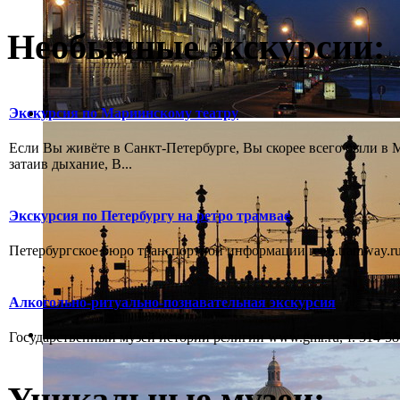
Необычные экскурсии:
Экскурсия по Мариинскому театру
Если Вы живёте в Санкт-Петербурге, Вы скорее всего были в М
затаив дыхание, В...
Экскурсия по Петербургу на ретро трамвае
Петербургское бюро транспортной информации retro.tramway.ru,
Алкогольно-ритуально-познавательная экскурсия
Государственный музей истории религии www.gmr.ru, т. 314-58-
Уникальные музеи: