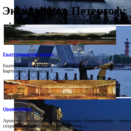
Экскурсия в Петергоф:
Екатерининский корпус
Екатерининский корпус – парадный дворец для проведения при
Бартоломео Франческо Р...
Ораниенбаум
Архитектурно-ландшафтный комплекс «Ораниенбаум» – уникал
сохранившийся в годы Великой Отечес...