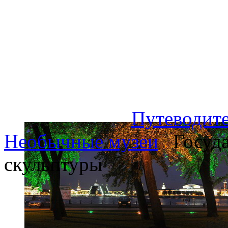
Путеводите
Необычные музеи
Госуда
скульптуры