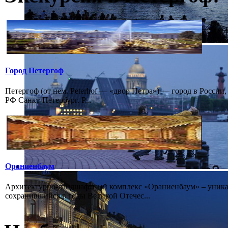
Город Петергоф
Петергоф (от нем. Peterhof — «двор Петра») — город в России
РФ Санкт-Петербург. Р...
Ораниенбаум
Архитектурно-ландшафтный комплекс «Ораниенбаум» – уникал
сохранившийся в годы Великой Отечес...