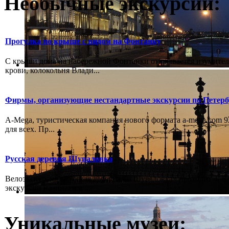
Необычные экскурсии:
Прогулка по крыше с видом на Фонтанку
С крыши дома на набережной Фонтанки открывается изумитель
крови, колокольня Влади...
Фирмы, организующие нестандартные экскурсии по Петерб
А-Mega, туристическая компания нового формата a-mega.com 92
для всех. Пр...
Русская деревня Шуваловка
Велоэкскурсия «Русская деревня — Шуваловка» проходит 4–5 ч
экскурсии начинается ...
Уникальные музеи: