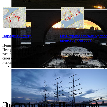
Парадный центр
От Петропаловской крепос
крейсеру «Аврора»
Пешеходные экскурсии по Санкт-
Петербургу настолько
Пешеходные экскурсии по
разнообразны, что каждый найдёт
Петербургу – отличная
свой единственный и
возможность посмотреть все
неповторимый ма...
многочисленные
достопримечательности город
Экскурсия в Петергоф: