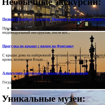
Необычные экскурсии:
Познай Петербург с высоты. Прыжки с парашютом и прогу
Прыжки с парашютом - уникальная возможность испытать себя
индивидуальный инструктаж, после кот...
Прогулка по крыше с видом на Фонтанку
С крыши дома на набережной Фонтанки открывается изумитель
крови, колокольня Влади...
Алкогольно-ритуально-познавательная экскурсия
Государственный музей истории религии www.gmr.ru, т. 314-58-
Уникальные музеи: