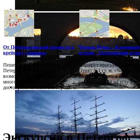
От Петропаловской крепости к
Черная Речка – Каменный
крейсеру «Аврора»
остров - Аптекарский остр
Пешеходные экскурсии по
Маршрут прогулки начинает
Петербургу – отличная
Пункт №1 ст. м. «Черная ре
возможность посмотреть все
(была построена в 1982 году
многочисленные
расположенной на углу улиц.
достопримечательности города. ...
Экскурсия в Петергоф: