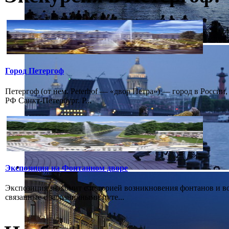
Город Петергоф
Петергоф (от нем. Peterhof — «двор Петра») — город в России
РФ Санкт-Петербург. Р...
Экспозиция на Фонтанном дворе
Экспозиция знакомит с историей возникновения фонтанов и в
связанные с заграничными путе...