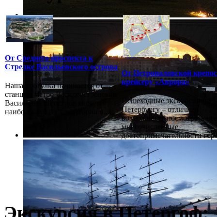
От Среднего проспекта к
Стрелке Васильевского острова
От Петропаловской крепос
крейсеру «Аврора»
Наша прогулка начинается от
станции метро Василеостровская.
Пешеходные экскурсии по
Васильевский остров является
Петербургу – отличная
наибольшим по территории в...
возможность посмотреть все
многочисленные
достопримечательности город
Экскурсия в Петергоф: