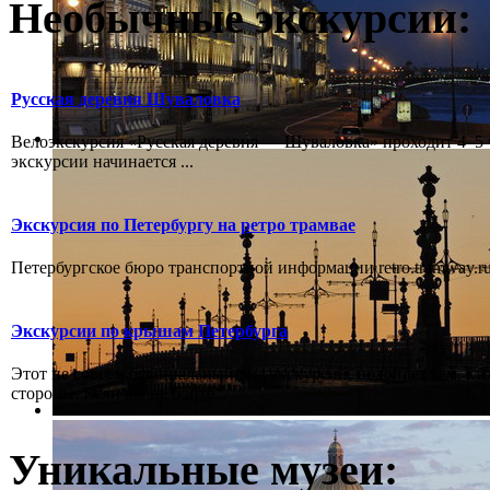
Необычные экскурсии:
Русская деревня Шуваловка
Велоэкскурсия «Русская деревня — Шуваловка» проходит 4–5 ч
экскурсии начинается ...
Экскурсия по Петербургу на ретро трамвае
Петербургское бюро транспортной информации retro.tramway.ru,
Экскурсии по крышам Петербурга
Этот не совсем официальный вид экскурсий, подойдет тем, кто
стороны. Если вы не боите...
Уникальные музеи: