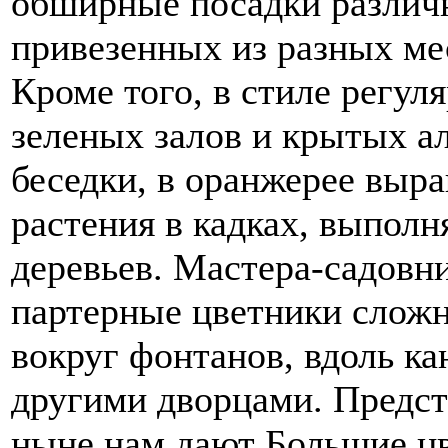
обширные посадки различн
привезенных из разных мес
Кроме того, в стиле регу
зеленых залов и крытых а
беседки, в оранжерее вы
растения в кадках, выпол
деревьев. Мастера-садовн
партерные цветники слож
вокруг фонтанов, вдоль к
другими дворцами. Предст
ныне нам дают Большие ц