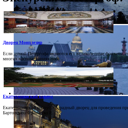
Дворец Монплезир
Если душой Петергофа являются его великолепные фонтаны, т
многих воспоминаниях посе...
Екатерининский корпус
Екатерининский корпус – парадный дворец для проведения при
Бартоломео Франческо Р...