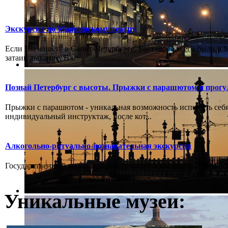
Экскурсия по Мариинскому театру
Если Вы живёте в Санкт-Петербурге, Вы скорее всего были в М
затаив дыхание, В...
Познай Петербург с высоты. Прыжки с парашютом и прогу
Прыжки с парашютом - уникальная возможность испытать себя
индивидуальный инструктаж, после кот...
Алкогольно-ритуально-познавательная экскурсия
Государственный музей истории религии www.gmr.ru, т. 314-58-
Уникальные музеи: