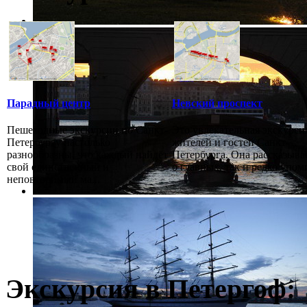
Парадный центр
Невский проспект
Пешеходные экскурсии по Санкт-
Это увлекательная экскурси
Петербургу настолько
жителей и гостей Санкт-
разнообразны, что каждый найдёт
Петербурга. Она рассказыва
свой единственный и
о главных, так и редко упоми
неповторимый ма...
Экскурсия в Петергоф: