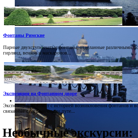
Фонтаны Римские
Парные двухступенчатые фонтаны, отделанные различными пор
гирлянд, венков и маскаронов...
Экспозиция на Фонтанном дворе
Экспозиция знакомит с историей возникновения фонтанов и в
связанные с заграничными путе...
Необычные экскурсии: