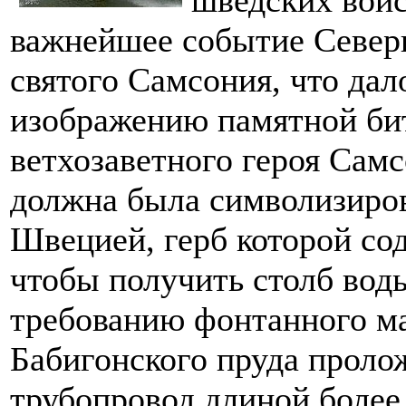
важнейшее событие Север
святого Самсония, что дал
изображению памятной би
ветхозаветного героя Самс
должна была символизиров
Швецией, герб которой сод
чтобы получить столб вод
требованию фонтанного ма
Бабигонского пруда прол
трубопровод длиной более