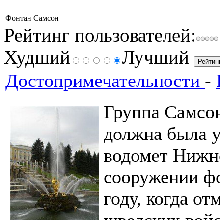
Фонтан Самсон
Рейтинг пользователей:
Худший
Лучший
Достопримечательности
-
Группа Самсон
должна была 
водомет Нижне
сооружении фо
году, когда от
шведских войс