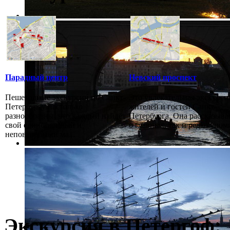
Парадный центр
Невский проспект
Пешеходные экскурсии по Санкт-
Это увлекательная экскурси
Петербургу настолько
жителей и гостей Санкт-
разнообразны, что каждый найдёт
Петербурга. Она рассказыва
свой единственный и
о главных, так и редко упоми
неповторимый ма...
Экскурсия в Петергоф: