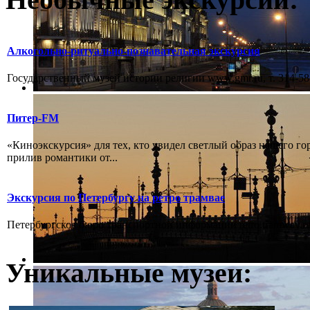
Алкогольно-ритуально-познавательная экскурсия
Государственный музей истории религии www.gmr.ru, т. 314-58-
Питер-FM
«Киноэкскурсия» для тех, кто увидел светлый образ нашего го
прилив романтики от...
Экскурсия по Петербургу на ретро трамвае
Петербургское бюро транспортной информации retro.tramway.ru,
Уникальные музеи: