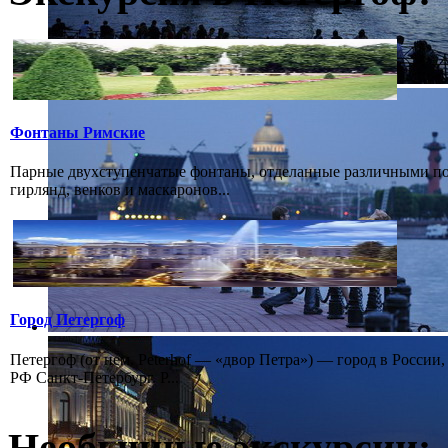
Фонтаны Римские
Парные двухступенчатые фонтаны, отделанные различными пор
гирлянд, венков и маскаронов...
Город Петергоф
Петергоф (от нем. Peterhof — «двор Петра») — город в России
РФ Санкт-Петербург. Р...
Необычные экскурсии: