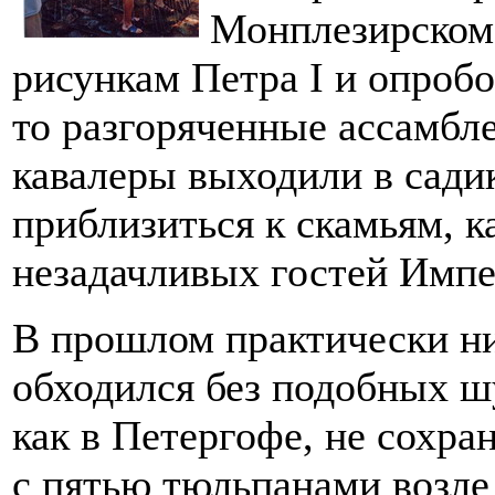
Монплезирском 
рисункам Петра I и опробо
то разгоряченные ассамбл
кавалеры выходили в сади
приблизиться к скамьям, к
незадачливых гостей Импе
В прошлом практически ни
обходился без подобных шу
как в Петергофе, не сохра
с пятью тюльпанами возле