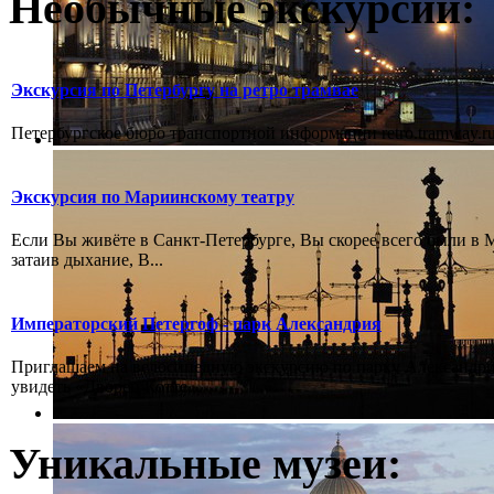
Необычные экскурсии:
Экскурсия по Петербургу на ретро трамвае
Петербургское бюро транспортной информации retro.tramway.ru,
Экскурсия по Мариинскому театру
Если Вы живёте в Санкт-Петербурге, Вы скорее всего были в М
затаив дыхание, В...
Императорский Петергоф - парк Александрия
Приглашаем на велосипедную экскурсию по парку Александрия
увидеть «Дворец Котте...
Уникальные музеи: