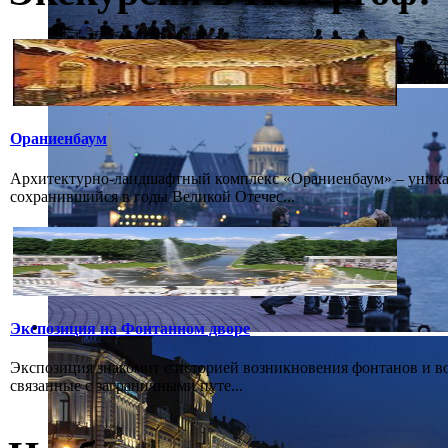
Ораниенбаум
Архитектурно-ландшафтный комплекс «Ораниенбаум» – уникал
сохранившийся в годы Великой Отечес...
Экспозиция на Фонтанном дворе
Экспозиция знакомит с историей возникновения фонтанов и в
связанные с заграничными путе...