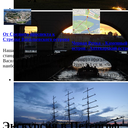
От Среднего проспекта к
Стрелке Васильевского острова
Черная Речка – Каменный
остров - Аптекарский остр
Наша прогулка начинается от
станции метро Василеостровская.
Маршрут прогулки начинает
Васильевский остров является
Пункт №1 ст. м. «Черная ре
наибольшим по территории в...
(была построена в 1982 году
расположенной на углу улиц.
Экскурсия в Петергоф: