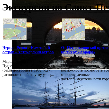
Экскурсии по Санкт-Пе
Черная Речка – Каменный
От Петропаловской крепос
остров - Аптекарский остров
крейсеру «Аврора»
Маршрут прогулки начинается от
Пешеходные экскурсии по
Пункт №1 ст. м. «Черная речка»
Петербургу – отличная
(была построена в 1982 году),
возможность посмотреть все
расположенной на углу улиц...
многочисленные
достопримечательности город