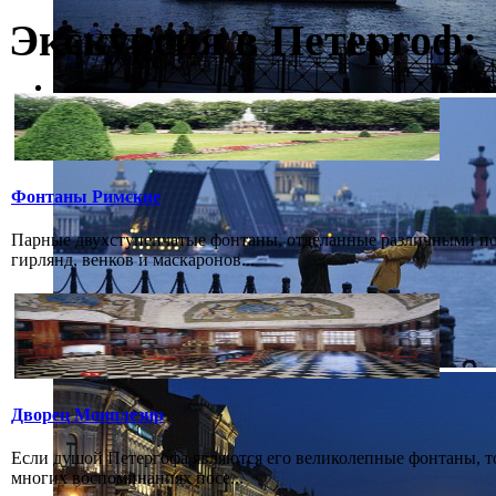
Экскурсия в Петергоф:
Фонтаны Римские
Парные двухступенчатые фонтаны, отделанные различными пор
гирлянд, венков и маскаронов...
Дворец Монплезир
Если душой Петергофа являются его великолепные фонтаны, т
многих воспоминаниях посе...