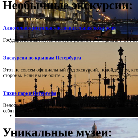
Необычные экскурсии:
Алкогольно-ритуально-познавательная экскурсия
Государственный музей истории религии www.gmr.ru, т. 314-58-
Экскурсии по крышам Петербурга
Этот не совсем официальный вид экскурсий, подойдет тем, кто
стороны. Если вы не боите...
Тихие парки Петергофа
Велосипедная экскурсия знакомит с пейзажными парками Пет
себя поездку по тихим алле...
Уникальные музеи: