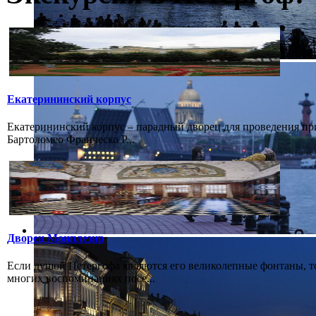
Екатерининский корпус
Екатерининский корпус – парадный дворец для проведения при
Бартоломео Франческо Р...
Дворец Монплезир
Если душой Петергофа являются его великолепные фонтаны, т
многих воспоминаниях посе...