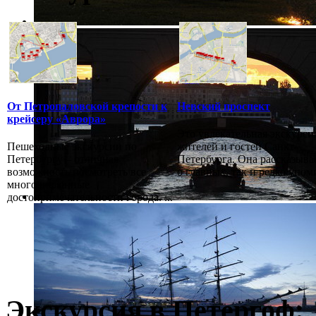
От Петропаловской крепости к
Невский проспект
крейсеру «Аврора»
Это увлекательная экскурси
Пешеходные экскурсии по
жителей и гостей Санкт-
Петербургу – отличная
Петербурга. Она рассказыва
возможность посмотреть все
о главных, так и редко упоми
многочисленные
достопримечательности города. ...
Экскурсия в Петергоф: