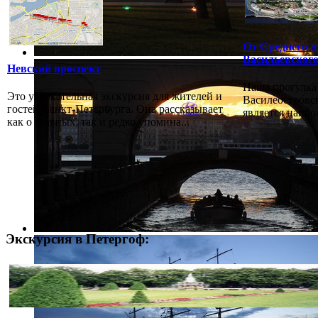
От Среднего п
Васильевского
Невский проспект
Наша прогулка 
Это увлекательная экскурсия для жителей и
Василеостровск
гостей Санкт-Петербурга. Она рассказывает
является наибо
как о главных, так и редко упомина...
Экскурсия в Петергоф: