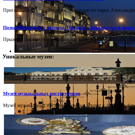
Приглашаем на велосипедную экскурсию по парку Александрия.
Познай Петербург с высоты. Прыжки с парашютом и прогу
Прыжки с парашютом - уникальная возможность испытать себя.
Уникальные музеи:
Музей музыкальных инструментов
Музей музыкальных инструментов был открыт в 1900 году бар