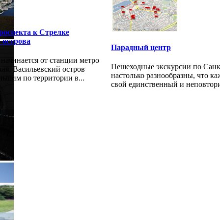
роспекта к Стрелке
 острова
Парадный центр
начинается от станции метро
Пешеходные экскурсии по Санк
ая. Васильевский остров
настолько разнообразны, что к
льшим по территории в...
свой единственный и неповтори