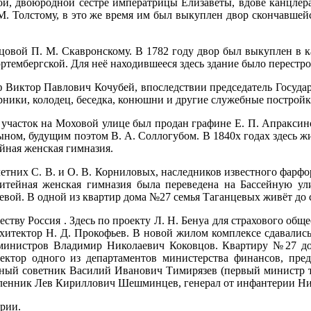
, двоюродной сестре императрицы Елизаветы, вдове канцлера
М. Толстому, в это же время им был выкуплен двор скончавшей
овой П. М. Скавронскому. В 1782 году двор был выкуплен в ка
юртембергской. Для неё находившееся здесь здание было перестр
ф Виктор Павлович Кочубей, впоследствии председатель Государ
рники, колодец, беседка, конюшни и другие служебные постройк
 участок на Моховой улице был продан графине Е. П. Апраксин
сыном, будущим поэтом В. А. Соллогубом. В 1840х годах здесь 
ейная женская гимназия.
тних С. В. и О. В. Корниловых, наследников известного фарфоро
итейная женская гимназия была переведена на Бассейную ули
евой. В одной из квартир дома №27 семья Таганцевых живёт до 
ству Россия . Здесь по проекту Л. Н. Бенуа для страхового о
рхитектор Н. Д. Прокофьев. В новой жилом комплексе сдавалис
 министров Владимир Николаевич Коковцов. Квартиру №27 до 
ектор одного из департаментов министерства финансов, пред
ный советник Василий Иванович Тимирязев (первый министр т
ленник Лев Кириллович Шешминцев, генерал от инфантерии Н
арии.