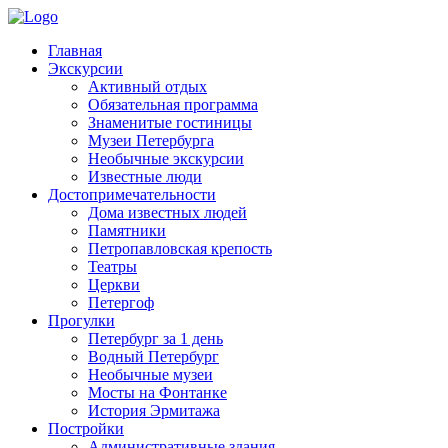
Главная
Экскурсии
Активный отдых
Обязательная программа
Знаменитые гостиницы
Музеи Петербурга
Необычные экскурсии
Известные люди
Достопримечательности
Дома известных людей
Памятники
Петропавловская крепость
Театры
Церкви
Петергоф
Прогулки
Петербург за 1 день
Водный Петербург
Необычные музеи
Мосты на Фонтанке
История Эрмитажа
Постройки
Административные здания