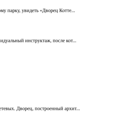
у парку, увидеть «Дворец Котте...
дуальный инструктаж, после кот...
тевых. Дворец, построенный архит...