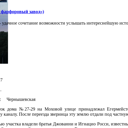
 фарфоровый завод»)
- удачное сочетание возможности услышать интереснейшую исто
7
.
о: Чернышевская
ток дома №27-29 на Моховой улице принадлежал Егермейсте
 каналу. После переезда зверинца эту землю отдали под частную
тью участка владели братья Джованни и Игнацио Росси, известн