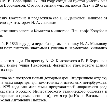
 М. И. Воронцова. В 1780 году соседний пустой участок был
ся Воронцовой. С этого времени участок домов №27 и 29 стал
зну, Екатерина II предложила его Е. Р. Дашковой. Дашкова от
оено архитектором Н. А. Львовым.
ственного совета и Комитета министров. При графе Кочубее в
и.
ой. В 1836 году дом перешёл промышленнику И. А. Мальцову.
жил поэт, писатель, знакомый Пушкина и Лермонтова, чиновник
вого завода. По проекту А. Ф. Красовского и В. Р. Курзонова
цу (ныне улица Некрасова). Четвёртый этаж нового здания
сих пор.
бщества был построен новый доходный дом. Внутреннюю отделку
ь в наём квартиры для зажиточных и известных петербуржцев.
1925 года занимала семья представителей дворянского рода
седатель Русского Императорского технического общества и
орговли и промышленности), семья графа Ивана Васильевича
иколай Антонович Пыхачёв.