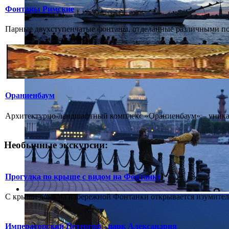
Фонтаны Римские
Парные двухступенчатые фонтаны, отделанные различными поро
Ораниенбаум
Архитектурно-ландшафтный комплекс «Ораниенбаум» – уникаль
Необычные экскурсии:
Прогулка по крыше с видом на Фонтанку
С крыши дома на набережной Фонтанки открывается изумитель
Императорский Петергоф - парк Александрия