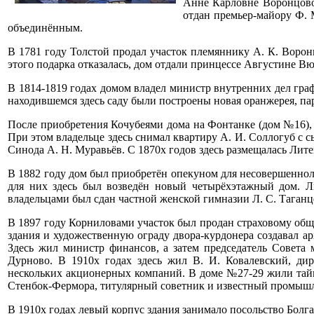
Анне Карловне Воронцовой
отдан премьер-майору Ф. 
объединённым.
В 1781 году Толстой продал участок племяннику А. К. Воронц
этого подарка отказалась, дом отдали принцессе Августине В
В 1814-1819 годах домом владел министр внутренних дел гра
находившемся здесь саду были построены новая оранжерея, па
После приобретения Кочубеями дома на Фонтанке (дом №16),
При этом владельце здесь снимал квартиру А. И. Соллогуб с 
Синода А. Н. Муравьёв. С 1870х годов здесь размещалась Лит
В 1882 году дом был приобретён опекуном для несовершенноле
для них здесь был возведён новый четырёхэтажный дом. Л
владельцами был сдан частной женской гимназии Л. С. Таганц
В 1897 году Корниловами участок был продан страховому обще
здания и художественную ограду двора-курдонера создавал а
Здесь жил министр финансов, а затем председатель Совета
Дурново. В 1910х годах здесь жил В. И. Ковалевский, дир
нескольких акционерных компаний. В доме №27-29 жили тай
Стенбок-Фермора, титулярный советник и известный промыш
В 1910х годах левый корпус здания занимало посольство Болг