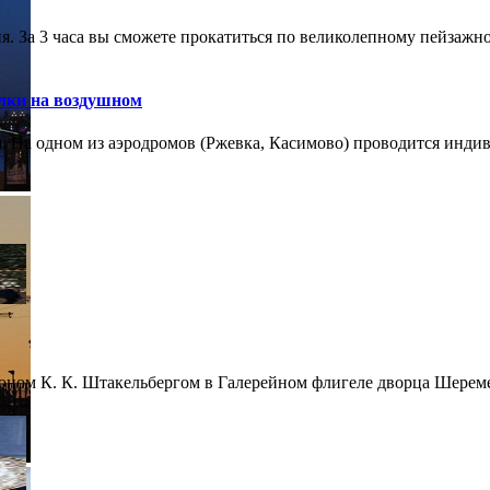
 За 3 часа вы сможете прокатиться по великолепному пейзажном
лки на воздушном
 На одном из аэродромов (Ржевка, Касимово) проводится индиви
оном К. К. Штакельбергом в Галерейном флигеле дворца Шереме