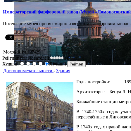
Императорский фарфоровый завод (Музей «Ломоносовский
Посещение музея при всемирно известном фарфоровом заводе 
Моховая ул., 27-29
Рейтинг пользователей:
/ 0
Худший
Лучший
Достопримечательности
-
Здания
Годы постройки: 189
Архитекторы: Бенуа Л. Н
Ближайшие станции метр
В 1740-1750х годах учас
переведённые к Лиговскому
В 1740х годах правой час