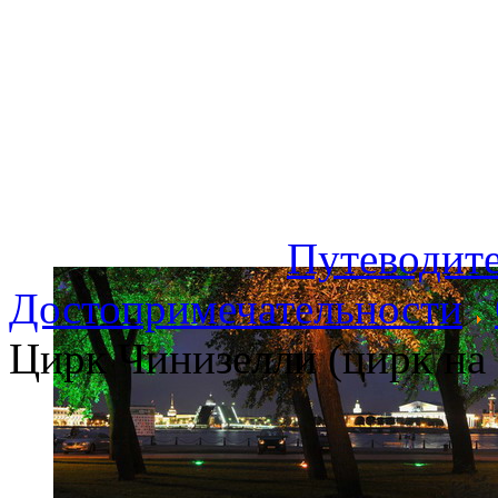
Путеводите
Достопримечательности
Цирк Чинизелли (цирк на