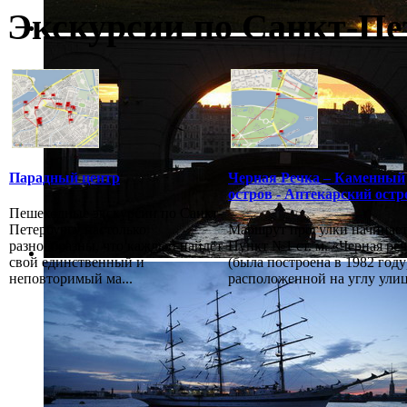
Экскурсии по Санкт-Пе
Парадный центр
Черная Речка – Каменный
остров - Аптекарский остр
Пешеходные экскурсии по Санкт-
Петербургу настолько
Маршрут прогулки начинает
разнообразны, что каждый найдёт
Пункт №1 ст. м. «Черная ре
свой единственный и
(была построена в 1982 году
неповторимый ма...
расположенной на углу улиц.