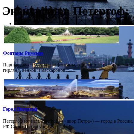
Экскурсия в Петергоф:
Фонтаны Римские
Парные двухступенчатые фонтаны, отделанные различными пор
гирлянд, венков и маскаронов...
Город Петергоф
Петергоф (от нем. Peterhof — «двор Петра») — город в России
РФ Санкт-Петербург. Р...