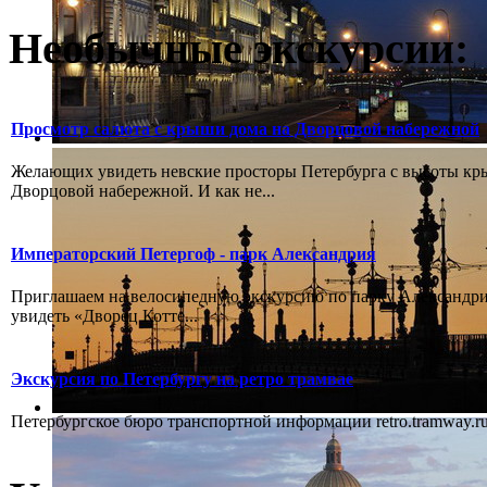
Необычные экскурсии:
Просмотр салюта с крыши дома на Дворцовой набережной
Желающих увидеть невские просторы Петербурга с высоты к
Дворцовой набережной. И как не...
Императорский Петергоф - парк Александрия
Приглашаем на велосипедную экскурсию по парку Александрия
увидеть «Дворец Котте...
Экскурсия по Петербургу на ретро трамвае
Петербургское бюро транспортной информации retro.tramway.ru,