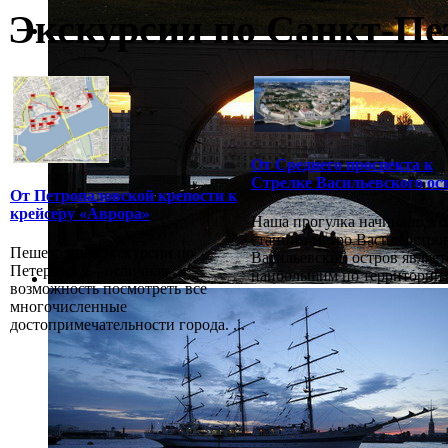
Экскурсии по Санкт-Пе
От Среднего проспекта к
Стрелке Васильевского ос
От Петропаловской крепости к
крейсеру «Аврора»
Наша прогулка начинается о
станции метро Василеостров
Пешеходные экскурсии по
Васильевский остров являет
Петербургу – отличная
наибольшим по территории в
возможность посмотреть все
многочисленные
достопримечательности города. ...