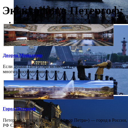
Экскурсия в Петергоф:
Дворец Монплезир
Если душой Петергофа являются его великолепные фонтаны, т
многих воспоминаниях посе...
Город Петергоф
Петергоф (от нем. Peterhof — «двор Петра») — город в России
РФ Санкт-Петербург. Р...