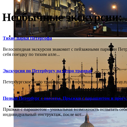
Необычные экскурсии:
Тихие парки Петергофа
Велосипедная экскурсия знакомит с пейзажными парками Пет
себя поездку по тихим алле...
Экскурсия по Петербургу на ретро трамвае
Петербургское бюро транспортной информации retro.tramway.ru,
Познай Петербург с высоты. Прыжки с парашютом и прогу
Прыжки с парашютом - уникальная возможность испытать себя
индивидуальный инструктаж, после кот...