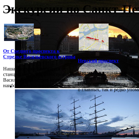
Экскурсии по Санкт-Пе
От Среднего проспекта к
Стрелке Васильевского острова
Невский проспект
Наша прогулка начинается от
Это увлекательная экскурси
станции метро Василеостровская.
жителей и гостей Санкт-
Васильевский остров является
Петербурга. Она рассказыва
наибольшим по территории в...
о главных, так и редко упоми