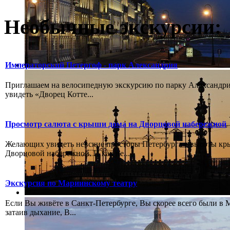
Необычные экскурсии:
Императорский Петергоф - парк Александрия
Приглашаем на велосипедную экскурсию по парку Александрия
увидеть «Дворец Котте...
Просмотр салюта с крыши дома на Дворцовой набережной
Желающих увидеть невские просторы Петербурга с высоты к
Дворцовой набережной. И как не...
Экскурсия по Мариинскому театру
Если Вы живёте в Санкт-Петербурге, Вы скорее всего были в М
затаив дыхание, В...