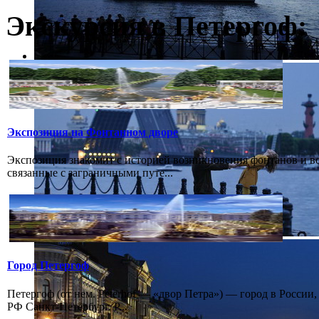
Экскурсия в Петергоф:
Экспозиция на Фонтанном дворе
Экспозиция знакомит с историей возникновения фонтанов и в
связанные с заграничными путе...
Город Петергоф
Петергоф (от нем. Peterhof — «двор Петра») — город в России
РФ Санкт-Петербург. Р...