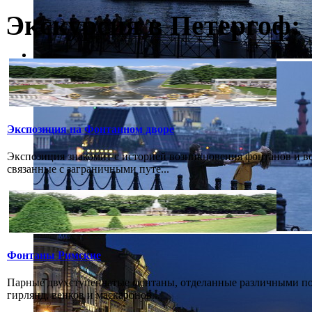
Экскурсия в Петергоф:
Экспозиция на Фонтанном дворе
Экспозиция знакомит с историей возникновения фонтанов и в
связанные с заграничными путе...
Фонтаны Римские
Парные двухступенчатые фонтаны, отделанные различными пор
гирлянд, венков и маскаронов...