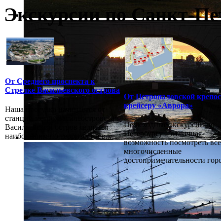
Экскурсии по Санкт-Пе
От Среднего проспекта к
Стрелке Васильевского острова
От Петропаловской крепос
крейсеру «Аврора»
Наша прогулка начинается от
станции метро Василеостровская.
Пешеходные экскурсии по
Васильевский остров является
Петербургу – отличная
наибольшим по территории в...
возможность посмотреть все
многочисленные
достопримечательности город