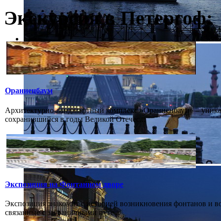
Экскурсия в Петергоф:
Ораниенбаум
Архитектурно-ландшафтный комплекс «Ораниенбаум» – уникал
сохранившийся в годы Великой Отечес...
Экспозиция на Фонтанном дворе
Экспозиция знакомит с историей возникновения фонтанов и в
связанные с заграничными путе...