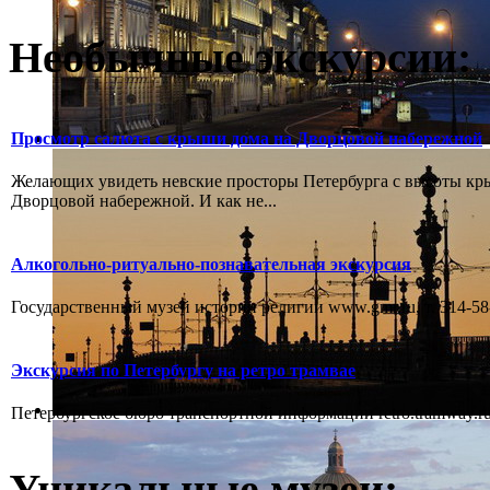
Необычные экскурсии:
Просмотр салюта с крыши дома на Дворцовой набережной
Желающих увидеть невские просторы Петербурга с высоты к
Дворцовой набережной. И как не...
Алкогольно-ритуально-познавательная экскурсия
Государственный музей истории религии www.gmr.ru, т. 314-58-
Экскурсия по Петербургу на ретро трамвае
Петербургское бюро транспортной информации retro.tramway.ru,
Уникальные музеи: