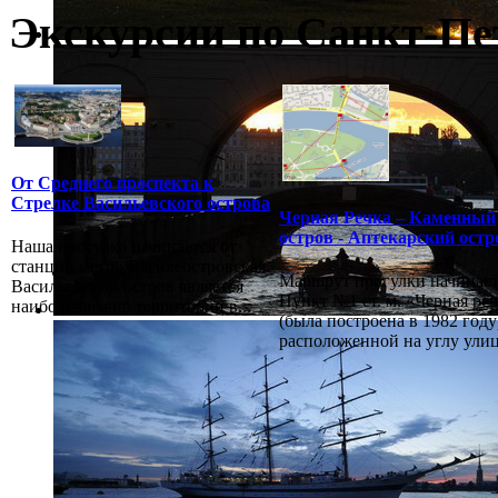
Экскурсии по Санкт-Пе
От Среднего проспекта к
Стрелке Васильевского острова
Черная Речка – Каменный
остров - Аптекарский остр
Наша прогулка начинается от
станции метро Василеостровская.
Маршрут прогулки начинает
Васильевский остров является
Пункт №1 ст. м. «Черная ре
наибольшим по территории в...
(была построена в 1982 году
расположенной на углу улиц.