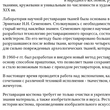
и народного костюмов, 
тканями, кружевами и уникальным по численности и худо
XIX вв.
Лаборатория научной реставрации тканей была основана в 
Эрмитаже Н.Н. Семенович. Столкнувшись с необходимость
старый метод наклейки знамен. Семенович провел научные
разработал технологию реставрационного процесса, сост
клейстером. По его методу было отреставрировано большо
разрушавшиеся после войны ткани, которые около четырех
для сильно поврежденных археологических тканей, которы
В 1960-е гг. был разработан и внедрен новый метод рест
основу способом приштопки, что позволяет ткани сохраня
и стало возможным только с приходом реставраторов, вл
В настоящее время проводится работа над экспонатами, к
сочетании с различной техникой исполнения - ткачеством
жемчугом.
Реставрация костюма требует не только очистки и укреплен
знания материала, а также изобретательности и вкуса. Ре
истории костюма, произведениям изобразительного искусс