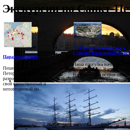
Экскурсии по Санкт-Пе
От Среднего проспекта к
Стрелке Васильевского ос
Парадный центр
Наша прогулка начинается о
Пешеходные экскурсии по Санкт-
станции метро Василеостров
Петербургу настолько
Васильевский остров являет
разнообразны, что каждый найдёт
наибольшим по территории в
свой единственный и
неповторимый ма...