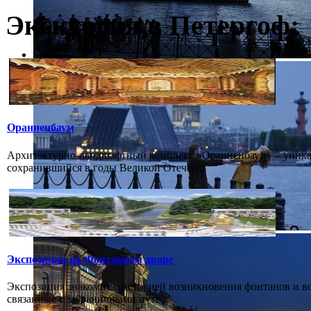
Экскурсия в Петергоф:
Ораниенбаум
Архитектурно-ландшафтный комплекс «Ораниенбаум» – уникал
сохранившийся в годы Великой Отечес...
Экспозиция на Фонтанном дворе
Экспозиция знакомит с историей возникновения фонтанов и в
связанные с заграничными путе...