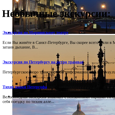
Необычные экскурсии:
Экскурсия по Мариинскому театру
Если Вы живёте в Санкт-Петербурге, Вы скорее всего были в М
затаив дыхание, В...
Экскурсия по Петербургу на ретро трамвае
Петербургское бюро транспортной информации retro.tramway.ru,
Тихие парки Петергофа
Велосипедная экскурсия знакомит с пейзажными парками Пет
себя поездку по тихим алле...