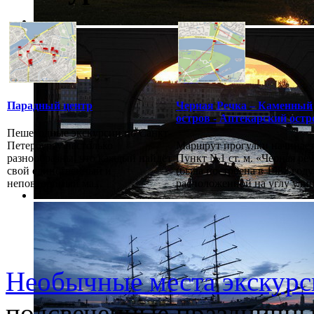
Парадный центр
Черная Речка – Каменный
остров - Аптекарский остр
Пешеходные экскурсии по Санкт-
Петербургу настолько
Маршрут прогулки начинает
разнообразны, что каждый найдёт
Пункт №1 ст. м. «Черная ре
свой единственный и
(была построена в 1982 году
неповторимый ма...
расположенной на углу улиц.
Необычные места экскурс
подсвеченные праздничны