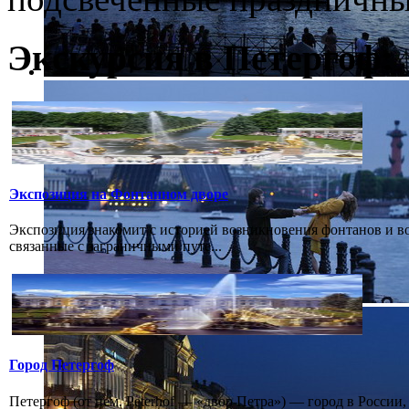
Экскурсия в Петергоф:
Экспозиция на Фонтанном дворе
Экспозиция знакомит с историей возникновения фонтанов и в
связанные с заграничными путе...
Город Петергоф
Петергоф (от нем. Peterhof — «двор Петра») — город в России