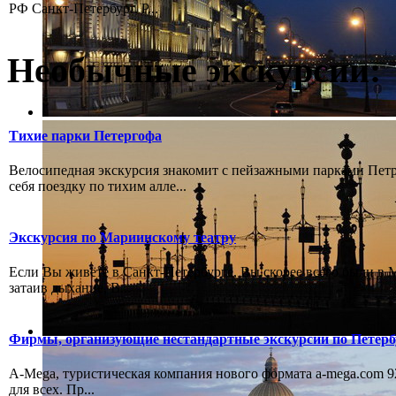
РФ Санкт-Петербург. Р...
Необычные экскурсии:
Тихие парки Петергофа
Велосипедная экскурсия знакомит с пейзажными парками Пет
себя поездку по тихим алле...
Экскурсия по Мариинскому театру
Если Вы живёте в Санкт-Петербурге, Вы скорее всего были в М
затаив дыхание, В...
Фирмы, организующие нестандартные экскурсии по Петерб
А-Mega, туристическая компания нового формата a-mega.com 92
для всех. Пр...