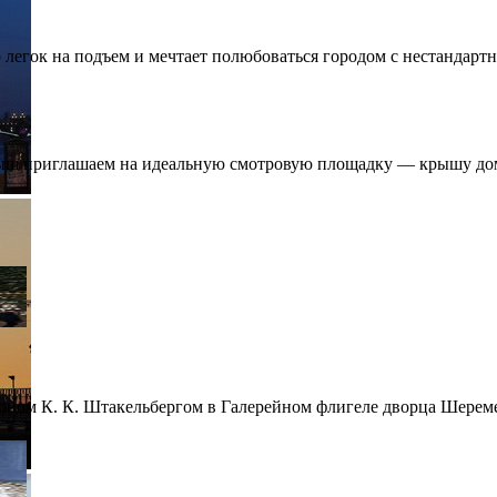
 легок на подъем и мечтает полюбоваться городом с нестандартно
ыш приглашаем на идеальную смотровую площадку — крышу дома
оном К. К. Штакельбергом в Галерейном флигеле дворца Шереме