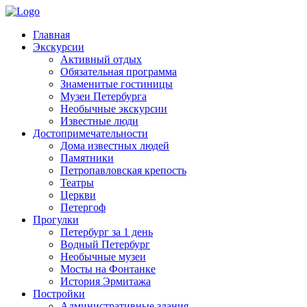
Главная
Экскурсии
Активный отдых
Обязательная программа
Знаменитые гостиницы
Музеи Петербурга
Необычные экскурсии
Известные люди
Достопримечательности
Дома известных людей
Памятники
Петропавловская крепость
Театры
Церкви
Петергоф
Прогулки
Петербург за 1 день
Водный Петербург
Необычные музеи
Мосты на Фонтанке
История Эрмитажа
Постройки
Административные здания