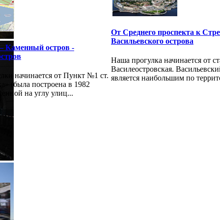
От Среднего проспекта к Стр
Васильевского острова
– Каменный остров -
остров
Наша прогулка начинается от с
Василеостровская. Васильевски
лки начинается от Пункт №1 ст.
является наибольшим по террито
ка» (была построена в 1982
женной на углу улиц...