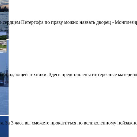
 сердцем Петергофа по праву можно назвать дворец «Монплезир
доподающей техники. Здесь представлены интересные материалы
 За 3 часа вы сможете прокатиться по великолепному пейзажном