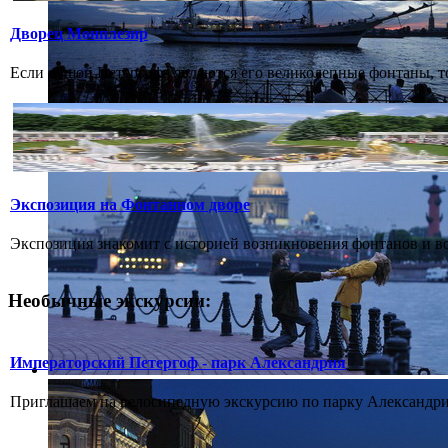
Дворец Монплезир
Если душой Петергофа являются его великолепные фонтаны, то
Экспозиция на Фонтанном дворе
Экспозиция знакомит с историей возникновения фонтанов и во
Необычные экскурсии:
Императорский Петергоф - парк Александрия
Приглашаем на велосипедную экскурсию по парку Александрия.