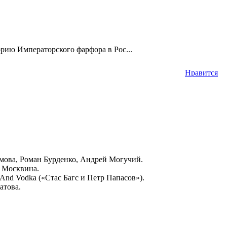
рию Императорского фарфора в Рос...
Нравится
мова, Роман Бурденко, Андрей Могучий.
а Москвина.
nd Vodka («Стас Багс и Петр Папасов»).
атова.