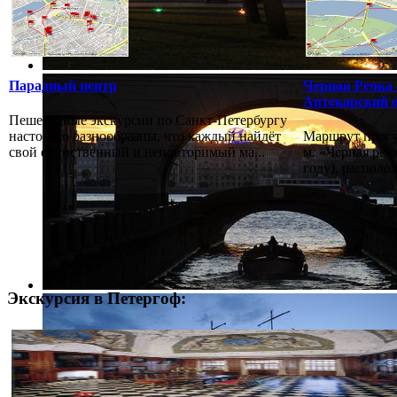
Парадный центр
Черная Речка 
Аптекарский 
Пешеходные экскурсии по Санкт-Петербургу
настолько разнообразны, что каждый найдёт
Маршрут прогу
свой единственный и неповторимый ма...
м. «Черная реч
году), располо
Экскурсия в Петергоф: