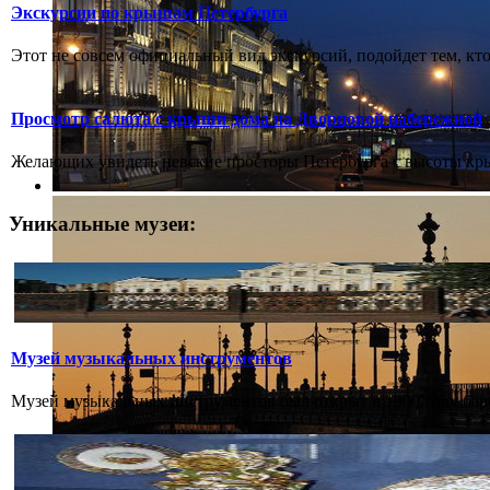
Экскурсии по крышам Петербурга
Этот не совсем официальный вид экскурсий, подойдет тем, кто
Просмотр салюта с крыши дома на Дворцовой набережной
Желающих увидеть невские просторы Петербурга с высоты кр
Уникальные музеи:
Музей музыкальных инструментов
Музей музыкальных инструментов был открыт в 1900 году бар