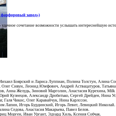
 фарфоровый завод»)
- удачное сочетание возможности услышать интереснейшую исто
 Михаил Боярский и Лариса Луппиан, Полина Толстун, Алина Со
, Олег Сивун, Леонид Юзефович, Андрей Аствацатуров, Татьян
в, Анна Желудь, Зиновий Марголин, Анастасия Курехина, Milk A
Юрий Кузнецов, Александр Дробитько, Сергей Дрейден, Нина Ус
r, Галя Чикис, Олег Каравайчук, Нина Карлссон.
дим Лапин, Игорь Бурдинский, Игорь Левит, Левицкий Николай.
алина Седова, Анастасия Макарьева, Павел Белов.
иц Морген, Иван Ургант, Эдуард Хиль, Ксения Собчак.