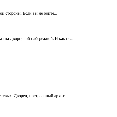
й стороны. Если вы не боите...
 на Дворцовой набережной. И как не...
тевых. Дворец, построенный архит...