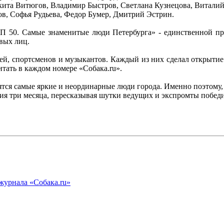
ита Витюгов, Владимир Быстров, Светлана Кузнецова, Витали
ов, Софья Рудьева, Федор Бумер, Дмитрий Эстрин.
П 50. Самые знаменитые люди Петербурга» - единственной прем
вых лиц.
ей, спортсменов и музыкантов. Каждый из них сделал открытие
итать в каждом номере «Собака.ru».
тся самые яркие и неординарные люди города. Именно поэтому, 
ия три месяца, пересказывая шутки ведущих и экспромты побед
журнала «Собака.ru»