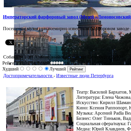
Императорский фарфоровый завод (Музей «Ломоносовский
Посещение музея при всемирно известном фарфоровом заводе 
Собака.ru ТОП. Самые знаменитые люди Петербурга 2010»
Рейтинг пользователей:
/ 0
Худший
Лучший
Достопримечательности
-
Известные люди Петербурга
Театр: Василий Бархатов,
Литература: Елена Чижова
Искусство: Кирилл Шамано
Кино: Ксения Раппопорт, 
Музыка: Арсений Padla Bea
Бизнес: Олег Тиньков, Ва
Социальная сфера/наука: Г
Медиа: Юрий Клавдиев, Фр